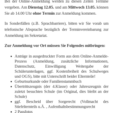
Bei der Online-Anmeldung werden zu diesen Zeiten Termine
vergeben. Am
Dienstag 12.05.
und am
Mittwoch 13.05.
können
Sie ab 14.00 Uhr
ohne
Termin
zur Anmeldung kommen.
In Sonderfällen (z.B. Sprachbarriere), bitten wir Sie vorab um
telefonische Absprache bezüglich der Terminvereinbarung zur
Anmeldung im Sekretariat.
Zur Anmeldung vor Ort müssen Sie Folgendes mitbringen:
Anträge in ausgedruckter Form aus dem Online-Anmelde-
Prozess (Anmeldung, zusätzliche Informationen,
Datenschutz, Einwilligung Weitergabe der
Schülerunterlagen, ggf. Kostenfreiheit des Schulweges
und OGS), bitte mit Unterschrift beider Elternteile!
Geburtsurkunde oder Familienstammbuch
Übertrittszeugnis (der 4.Klasse) oder Jahreszeugnis der
zuletzt besuchten Schule (im Original, dies bleibt an der
Schule)
ggf. Bescheid über Sorgerecht (Vollmacht des
Stiefelternteils u.Ä. , Aufenthaltsbestimmungsrecht
2 Passfotos