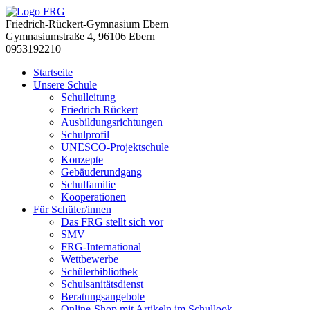
Friedrich-Rückert-Gymnasium Ebern
Gymnasiumstraße 4, 96106 Ebern
0953192210
Startseite
Unsere Schule
Schulleitung
Friedrich Rückert
Ausbildungsrichtungen
Schulprofil
UNESCO-Projektschule
Konzepte
Gebäuderundgang
Schulfamilie
Kooperationen
Für Schüler/innen
Das FRG stellt sich vor
SMV
FRG-International
Wettbewerbe
Schülerbibliothek
Schulsanitätsdienst
Beratungsangebote
Online-Shop mit Artikeln im Schullook