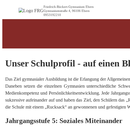
Friedrich-Rückert-Gymnasium Ebern
Gymnasiumstraße 4, 96106 Ebern
0953192210
Unser Schulprofil - auf einen B
Das Ziel gymnasialer Ausbildung ist die Erlangung der Allgemeinen
Daneben setzen die einzelnen Gymnasien unterschiedliche Schwerp
Medienkompetenz und Persönlichkeitsentwicklung. Jede Jahrgangsst
sukzessive aufeinander auf und haben das Ziel, den Schülern das „
die Schule mit einem „Rucksack“ an gewonnenen und gefestigten We
Jahrgangsstufe 5: Soziales Miteinander